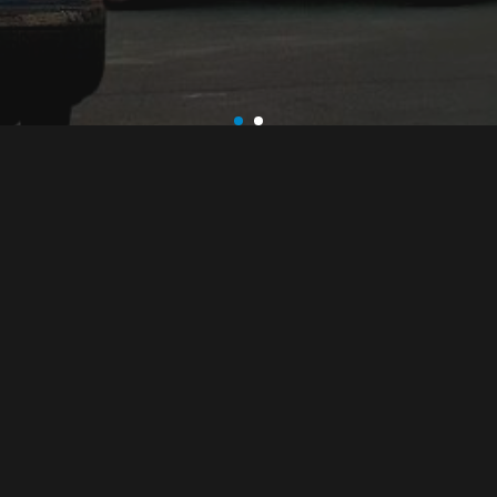
www.ewh-eu.de
Aktiv
Team Nord